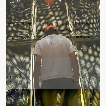
光や水、風、音といった自然の動きに宿る美しさや神秘を、
シンプルなしくみとテクノロジーで引き出します。
見過ごしていた日常の中の変化に、ふと気づく瞬間をつくりま
す。
Journal
すべて見る
ジャーナル