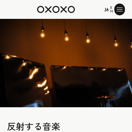
E
JA
/
N
反射する音楽