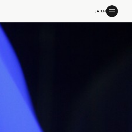
JA
/
EN