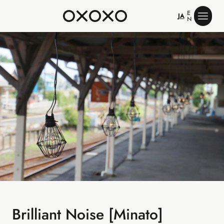
E
JA
/
N
Brilliant Noise [Minato]