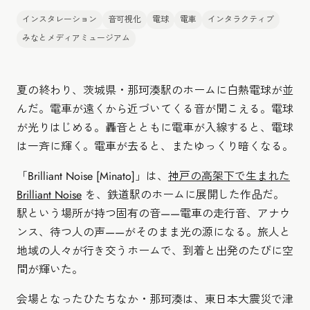
インスタレーション
音可視化
電球
電車
インタラクティブ
みなとメディアミュージアム
夏の終わり、茨城県・那珂湊駅のホームに白熱電球が並
んだ。電車が遠くから近づいてくる音が聞こえる。電球
が光りはじめる。轟音とともに電車が入線すると、電球
は一斉に輝く。電車が去ると、またゆっくり暗くなる。
「Brilliant Noise [Minato]」は、
神戸の高架下で生まれた
Brilliant Noise
を、鉄道駅のホームに展開した作品だ。
駅という場所が持つ固有の音——電車の走行音、アナウ
ンス、待つ人の声——がそのまま光の源になる。旅人と
地域の人々が行き交うホームで、到着と出発のたびに空
間が輝いた。
会場となったひたちなか・那珂湊は、東日本大震災で津