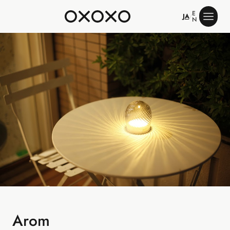
E
JA
/
N
Arom