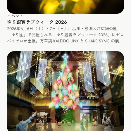
イベント
ゆり鑑賞ラブウィーク 2026
2026年6月6日（土）・7日（日）、品川・鮫洲入江広場公園
「ゆり園」で開催される「ゆり鑑賞ラブウィーク 2026」にゼロ
バイゼロが出展。万華鏡 KALEIDO LINK と SHAKE SYNC の展
示、カレイドリンクづくりと SHAKE SYNC のミニワークショッ
プも開催します。