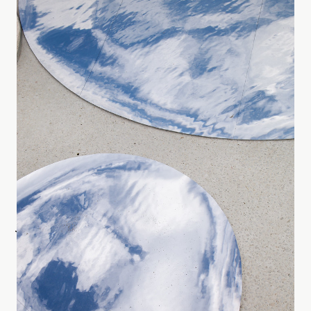
光や水、風、音といった自然の動きに宿る美しさや神秘を、
シンプルなしくみとテクノロジーで引き出します。
見過ごしていた日常の中の変化に、ふと気づく瞬間をつくりま
す。
Journal
すべて見る
ジャーナル