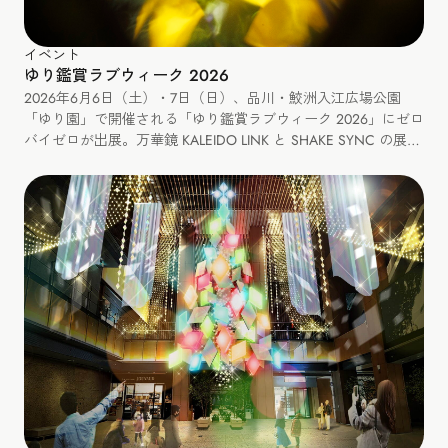
イベント
ゆり鑑賞ラブウィーク 2026
2026年6月6日（土）・7日（日）、品川・鮫洲入江広場公園
「ゆり園」で開催される「ゆり鑑賞ラブウィーク 2026」にゼロ
バイゼロが出展。万華鏡 KALEIDO LINK と SHAKE SYNC の展
示、カレイドリンクづくりと SHAKE SYNC のミニワークショッ
プも開催します。