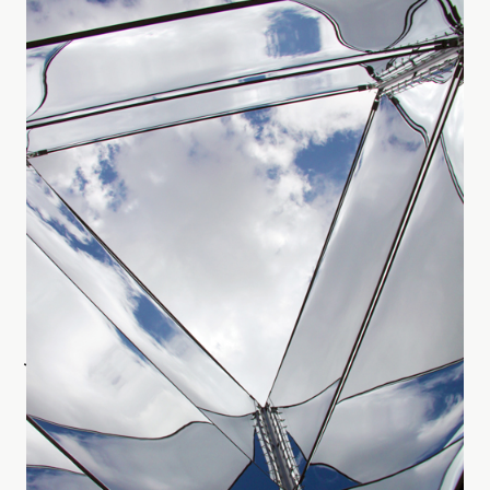
光や水、風、音といった自然の動きに宿る美しさや神秘を、
シンプルなしくみとテクノロジーで引き出します。
見過ごしていた日常の中の変化に、ふと気づく瞬間をつくりま
す。
Journal
すべて見る
ジャーナル