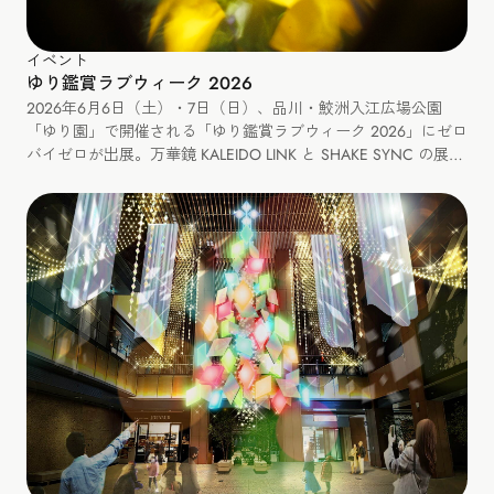
イベント
ゆり鑑賞ラブウィーク 2026
2026年6月6日（土）・7日（日）、品川・鮫洲入江広場公園
「ゆり園」で開催される「ゆり鑑賞ラブウィーク 2026」にゼロ
バイゼロが出展。万華鏡 KALEIDO LINK と SHAKE SYNC の展
示、カレイドリンクづくりと SHAKE SYNC のミニワークショッ
プも開催します。