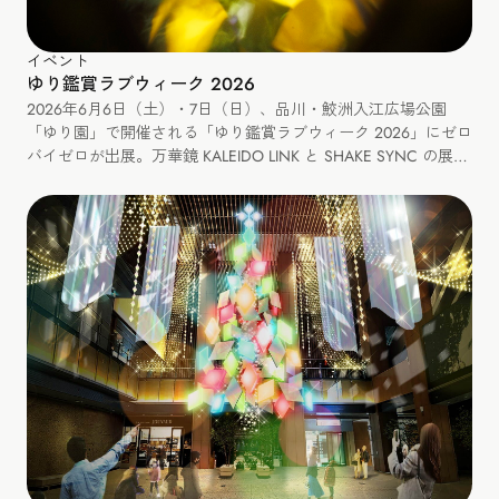
イベント
ゆり鑑賞ラブウィーク 2026
2026年6月6日（土）・7日（日）、品川・鮫洲入江広場公園
「ゆり園」で開催される「ゆり鑑賞ラブウィーク 2026」にゼロ
バイゼロが出展。万華鏡 KALEIDO LINK と SHAKE SYNC の展
示、カレイドリンクづくりと SHAKE SYNC のミニワークショッ
プも開催します。